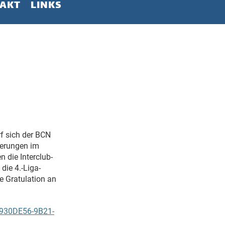
AKT
LINKS
f sich der BCN
ierungen im
n die Interclub-
die 4.-Liga-
e Gratulation an
6930DE56-9B21-