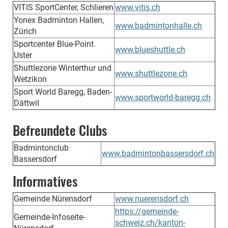
VITIS SportCenter, Schlieren
www.vitis.ch
Yonex Badminton Hallen,
www.badmintonhalle.ch
Zürich
Sportcenter Blue-Point.
www.blueshuttle.ch
Uster
Shuttlezone Winterthur und
www.shuttlezone.ch
Wetzikon
Sport World Baregg, Baden-
www.sportworld-baregg.ch
Dättwil
Befreundete Clubs
Badmintonclub
www.badmintonbassersdorf.ch
Bassersdorf
Informatives
Gemeinde Nürensdorf
www.nuerensdorf.ch
https://gemeinde-
Gemeinde-Infoseite-
schweiz.ch/kanton-