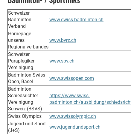
Schweizer
Badminton
www.swiss-badminton.ch
Verband
Homepage
unseres
www.bvrz.ch
Regionalverbandes
Schweizer
Paraplegiker
www.spv.ch
Vereinigung
Badminton Swiss
www.swissopen.com
Open, Basel
Badminton
Schiedsrichter-
https://www.swiss-
Vereinigung
badminton.ch/ausbildung/schiedsricht
Schweiz (BSVS)
Swiss Olympics
www.swissolympic.ch
Jugend und Sport
www.jugendundsport.ch
(J+S)