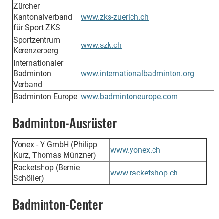
Zürcher
Kantonalverband
www.zks-zuerich.ch
für Sport ZKS
Sportzentrum
www.szk.ch
Kerenzerberg
Internationaler
Badminton
www.internationalbadminton.org
Verband
Badminton Europe
www.badmintoneurope.com
Badminton-Ausrüster
Yonex - Y GmbH (Philipp
www.yonex.ch
Kurz, Thomas Münzner)
Racketshop (Bernie
www.racketshop.ch
Schöller)
Badminton-Center